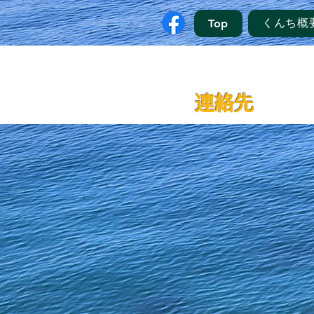
くんち概
Top
​連絡先